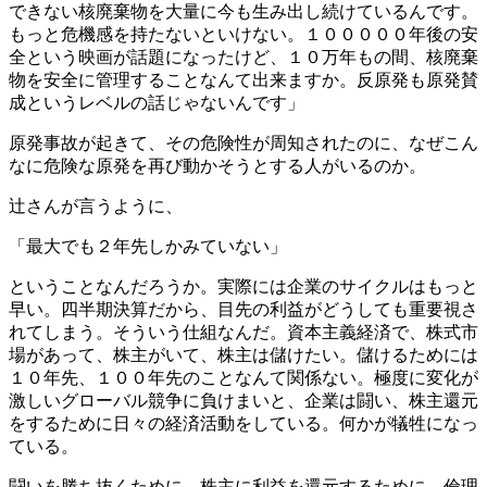
できない核廃棄物を大量に今も生み出し続けているんです。
もっと危機感を持たないといけない。１０００００年後の安
全という映画が話題になったけど、１０万年もの間、核廃棄
物を安全に管理することなんて出来ますか。反原発も原発賛
成というレベルの話じゃないんです」
原発事故が起きて、その危険性が周知されたのに、なぜこん
なに危険な原発を再び動かそうとする人がいるのか。
辻さんが言うように、
「最大でも２年先しかみていない」
ということなんだろうか。実際には企業のサイクルはもっと
早い。四半期決算だから、目先の利益がどうしても重要視さ
れてしまう。そういう仕組なんだ。資本主義経済で、株式市
場があって、株主がいて、株主は儲けたい。儲けるためには
１０年先、１００年先のことなんて関係ない。極度に変化が
激しいグローバル競争に負けまいと、企業は闘い、株主還元
をするために日々の経済活動をしている。何かが犠牲になっ
ている。
闘いを勝ち抜くために、株主に利益を還元するために、倫理