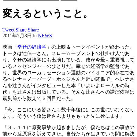
変えるということ。
Tweet
Share
Share
2011年7月8日
in
NEWS
映画「
幸せの経済学
」の上映＆トークイベントが終わった。
トークは辻信一さん。スロームーブメントの仕掛け人であ
り、幸せの経済学にも出演している、僕が今最も重要視して
いるメッセンジャーのひとりだ。幸せの経済学の監督であ
り、世界のローカリゼーション運動のパイオニア的存在であ
るヘレナ＝ノーバーグ・ホッジさんと近い関係で、ヘレナさ
んを辻さんがインタビューした本「いよいよローカルの時
代」を辻さんは出版している。そんな辻さんへの講演依頼は
震災前から数えて３回目だった。
「今、ここにいる皆さんも数十年後にはこの世にいなくなり
ます。そういう僕は皆さんよりももっと先に死にます」
「３．１１に原発事故が起きましたが、僕たちはこの事故の
前から反原発を訴えてきた。自分たちが生きている間に解決