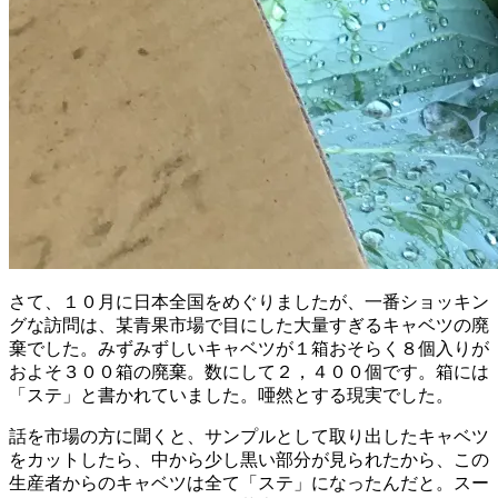
さて、１０月に日本全国をめぐりましたが、一番ショッキン
グな訪問は、某青果市場で目にした大量すぎるキャベツの廃
棄でした。みずみずしいキャベツが１箱おそらく８個入りが
およそ３００箱の廃棄。数にして２，４００個です。箱には
「ステ」と書かれていました。唖然とする現実でした。
話を市場の方に聞くと、サンプルとして取り出したキャベツ
をカットしたら、中から少し黒い部分が見られたから、この
生産者からのキャベツは全て「ステ」になったんだと。スー