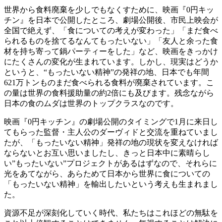
世界から食料廃棄を少しでもなくすために、映画『0円キッ
チン』を日本で公開したところ、劇場公開後、市民上映会が
全国で絶えず、「食についての考えが変わった」「まだ食べ
られるものを捨てるなんてもったいない」「友人と余った食
材を持ち寄って鍋パーティーをした」など、映画をきっかけ
にたくさんの変化が生まれています。しかし、現実はどうか
というと、“もったいない精神”の発祥の地、日本でも年間
621万トンものまだ食べられる食料が廃棄されています。こ
の量は世界の食料援助量の約2倍にも及びます。残念ながら
日本の食のムダは世界のトップクラスなのです。
映画『0円キッチン』の劇場公開のタイミングで1月に来日し
てもらった監督・主人公のダーヴィドと交流を重ねていまし
たが、「もったいない精神」発祥の地の現状を変えなければ
ならないとお互い思いましたし、きっと日本中に素晴らし
い”もったいない”プロジェクトがあるはずなので、それらに
光をあてながら、あらためて日本から世界に食についての
「もったいない精神」を輸出したいという考えも生まれまし
た。
資源不足が深刻化していく時代、私たちはこれほどの無駄を