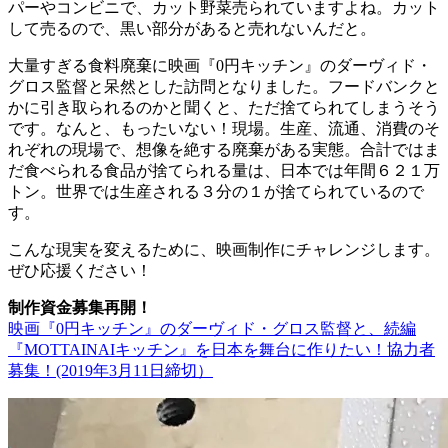
パーやコンビニで、カット野菜売られていますよね。カット
して売るので、黒い部分があると売れないんだと。
大量すぎる食料廃棄に映画『0円キッチン』のダーヴィド・
グロス監督と呆然とした訪問となりました。フードバンクと
かに引き取られるのかと聞くと、ただ捨てられてしまうそう
です。なんと、もったいない！現場。生産、流通、消費のそ
れぞれの現場で、想像を絶する廃棄がある実態。合計ではま
だ食べられる食品が捨てられる量は、日本では年間６２１万
トン。世界では生産される３分の１が捨てられているので
す。
こんな現実を変えるために、映画制作にチャレンジします。
ぜひ応援ください！
制作資金募集再開！
映画『0円キッチン』のダーヴィド・グロス監督と、続編
『MOTTAINAIキッチン』を日本を舞台に作りたい！協力者
募集！(2019年3月11日締切）