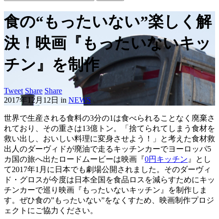
食の“もったいない”楽しく解
決！映画『もったいないキッ
チン』を制作
Tweet
Share
Share
2017年12月12日
in
NEWS
世界で生産される食料の3分の1は食べられることなく廃棄さ
れており、その重さは13億トン。「捨てられてしまう食材を
救い出し、おいしい料理に変身させよう！」と考えた食材救
出人のダーヴィドが廃油で走るキッチンカーでヨーロッパ5
カ国の旅へ出たロードムービーは映画『
0円キッチン
』とし
て2017年1月に日本でも劇場公開されました。そのダーヴィ
ド・グロスが今度は日本全国を食品ロスを減らすためにキッ
チンカーで巡り映画『もったいないキッチン』を制作しま
す。ぜひ食の”もったいない”をなくすため、映画制作プロジ
ェクトにご協力ください。