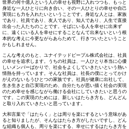
世界の何十億人という人の幸せも視野に入れつつも、もっと
身近な一人ひとりに向き合い、その一人ひとりの幸せや自己
実現にも力を入れたいということです。身近な人とは、家族
であり、社員であり、友人であり、知人であり、人生で直接
出会った人たちのことです。そばにいる人を幸せに出来ず
に、遠くにいる人を幸せにすることなんて出来ないという根
本的な考えに今更ながらあらためて、行きついたということ
かもしれません。
こんな考えのもと、ユナイテッドピープル株式会社は、社員
の幸せを追求します。うちの社員は、一人ひとり本当に心優
しいメンバーばかりで、社会をよくしていきたいという熱い
情熱を持っています。そんな社員は、社長の僕にとってかけ
がえのないもうひとつの家族です。社員が健康に出社して、
生き生きと自己実現のため、自分たちが思い描く社会の実現
のため幸せを感じながら働ける会社にしていきたいと思うの
です。この実現のためには、新しいはたらき方も、どんどん
と取り入れていきたいと思っています。
大和言葉で「はたらく」とは周りを楽にするという意味があ
ると知りましたが、そんなはたらき方がしたいですし、どん
な組織も個人も、周りを楽にする、幸せにするはたらき方を