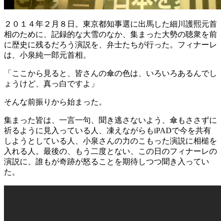
２０１４年２月８日。東京都知事選に出馬した細川護熙元首
相のために、記録的な大雪のなか、集まった大勢の聴衆を前
に歴史に残るだろう演説を、弁士たちが行った。フィナーレ
は、小泉純一郎元首相。
「ここから見ると、皆さんの傘の色は、いろいろあるんでし
ょうけど、真っ白ですよ」
そんな前振りから始まった。
集まった皆は、一言一句、聞き逃さないよう、傘もささずに
祈るように見入っている人、凍えながらもiPADで今を共有
しようとしている人、小泉さんの力のこもった演説に相槌を
入れる人。最後の、もう二度とない、この日のフィナーレの
演説に、誰もが奇跡が怒ることを期待しつつ聞き入ってい
た。