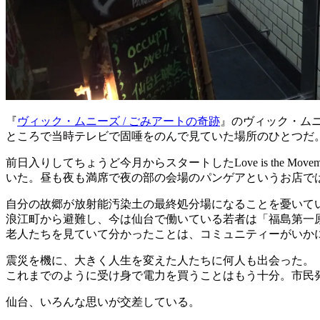
『
ヴィック・ムニーズ / ごみアートの奇跡
』のヴィック・ム
ところで当時テレビで固唾をのんで見ていた場所のひとつだ
前日入りしてちょうど今月からスタートしたLove is the M
いた。昼も夜も満席で夜の部の会場のパンゲアというお店で
自分の故郷が放射能汚染土の最終処分場になることを憂いて
浪江町から避難し、今は仙台で働いている若者は「福島第一
老人たちを見ていて分かったことは、コミュニティーがいか
震災を機に、大きく人生を変えた人たちに何人も出会った。
これまでのように受け身で電力を買うことはもう十分。市民
仙台、いろんな思いが交差している。